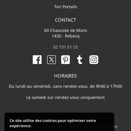
Tori Portails
CONTACT
60 Chaussée de Mons
1430 - Rebecq
02 731 61 55
HORAIRES
Du lundi au vendredi, sans rendez-vous, de 9h00 à 17h00
Le samedi sur rendez-vous uniquement
Ce site utilise des cookies pour optimiser votre
expérience.
F.A.Q
-
Politique de confidentialité
-
Gèrer vos cookies