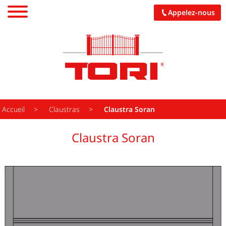
Appelez-nous
PORTAILS
CARPORTS
PALISSADES
Accueil
Claustras
Claustra Soran
PERGOLAS
Claustra Soran
GARAGES
PORCHES
CUISINES