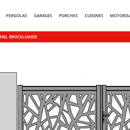
PERGOLAS
GARAGES
PORCHES
CUISINES
MOTORIS
TAIL BROCELIANDE