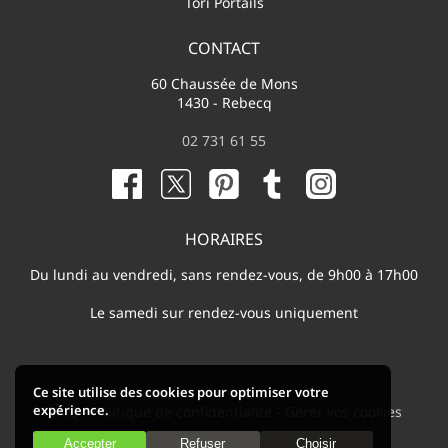
Tori Portails
CONTACT
60 Chaussée de Mons
1430 - Rebecq
02 731 61 55
HORAIRES
Du lundi au vendredi, sans rendez-vous, de 9h00 à 17h00
Le samedi sur rendez-vous uniquement
Ce site utilise des cookies pour optimiser votre
expérience.
F.A.Q
-
Politique de confidentialité
-
Gèrer vos cookies
Accepter
Refuser
Choisir