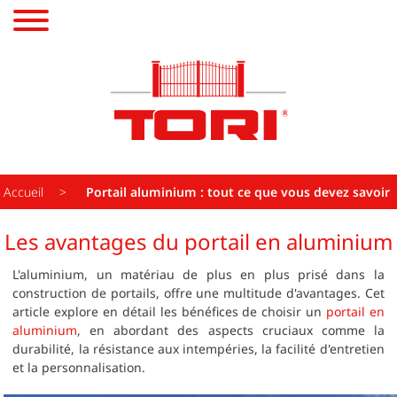
PORTAILS
CARPORTS
PORTAILS, CARPORTS, PALISSADES,
PALISSADES
PERGOLAS
Accueil
Portail aluminium : tout ce que vous devez savoir
Transformez votre extérieur en un espace d'excellence
PERGOLAS
Les avantages du portail en aluminium
GARAGES
L'aluminium, un matériau de plus en plus prisé dans la
construction de portails, offre une multitude d'avantages. Cet
article explore en détail les bénéfices de choisir un
portail en
PORCHES
aluminium
, en abordant des aspects cruciaux comme la
durabilité, la résistance aux intempéries, la facilité d'entretien
CUISINES
et la personnalisation.