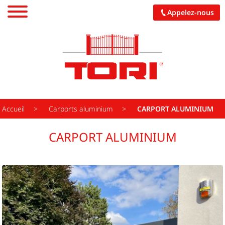
Appelez-nous
PORTAILS
CARPORTS
PALISSADES
Accueil
Carports aluminium
CARPORT ALUMINIUM
PERGOLAS
CARPORT ALUMINIUM
GARAGES
PORCHES
CUISINES