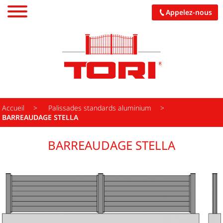
Appelez-nous
PORTAILS
CARPORTS
PALISSADES
Accueil
Palissades standards aluminium
BARREAUDAGE STELLA
PERGOLAS
BARREAUDAGE STELLA
GARAGES
PORCHES
CUISINES