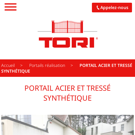
Appelez-nous
PORTAILS
CARPORTS
PALISSADES
Accueil
Portails réalisation
PORTAIL ACIER ET TRESSÉ
SYNTHÉTIQUE
PERGOLAS
PORTAIL ACIER ET TRESSÉ
GARAGES
SYNTHÉTIQUE
PORCHES
CUISINES