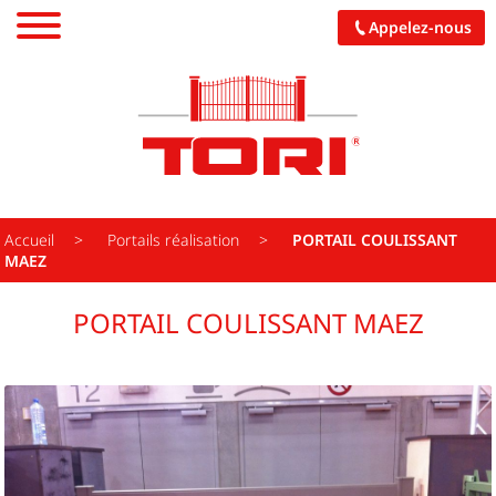
Appelez-nous
PORTAILS
CARPORTS
PALISSADES
Accueil
Portails réalisation
PORTAIL COULISSANT
MAEZ
PERGOLAS
PORTAIL COULISSANT MAEZ
GARAGES
PORCHES
CUISINES