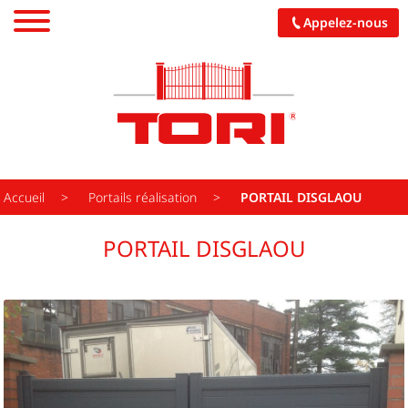
Appelez-nous
PORTAILS
CARPORTS
PALISSADES
Accueil
Portails réalisation
PORTAIL DISGLAOU
PERGOLAS
PORTAIL DISGLAOU
GARAGES
PORCHES
CUISINES