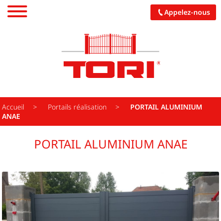
Appelez-nous
PORTAILS
CARPORTS
PALISSADES
Accueil
Portails réalisation
PORTAIL ALUMINIUM
ANAE
PERGOLAS
PORTAIL ALUMINIUM ANAE
GARAGES
PORCHES
CUISINES